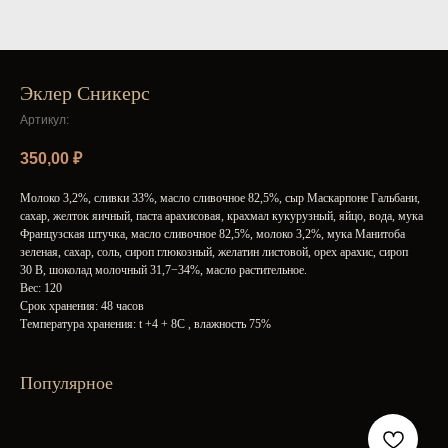
Эклер Сникерс
Артикул:
350,00
₽
Молоко 3,2%, сливки 33%, масло сливочное 82,5%, сыр Маскарпоне Гальбани,
сахар, желток яичный, паста арахисовая, крахмал кукурузный, яйцо, вода, мука
Французская штучка, масло сливочное 82,5%, молоко 3,2%, мука Манитоба
зеленая, сахар, соль, сироп глюкозный, желатин листовой, орех арахис, сироп
30 В, шоколад молочный 31,7−34%, масло растительное.
Вес: 120
Срок хранения: 48 часов
Температура хранения: t +4 + 8С , влажность 75%
Популярное