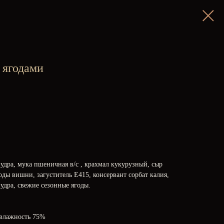
 ягодами
пудра, мука пшеничная в/с , крахмал кукурузный, сыр
ды вишни, загуститель Е415, консервант сорбат калия,
удра, свежие сезонные ягоды.
, влажность 75%