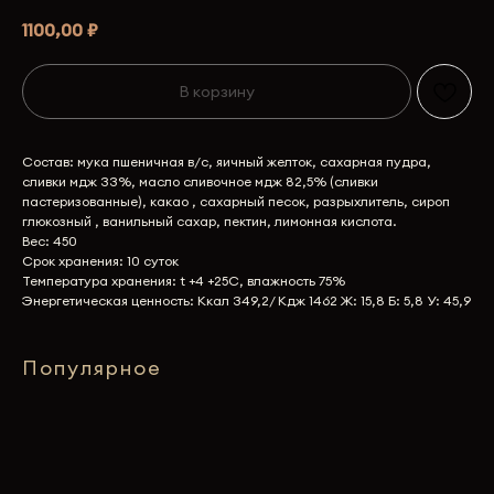
1100,00
₽
В корзину
Состав: мука пшеничная в/с, яичный желток, сахарная пудра,
сливки мдж 33%, масло сливочное мдж 82,5% (сливки
пастеризованные), какао , сахарный песок, разрыхлитель, сироп
глюкозный , ванильный сахар, пектин, лимонная кислота.
Вес: 450
Срок хранения: 10 суток
Температура хранения: t +4 +25C, влажность 75%
Энергетическая ценность: Ккал 349,2/ Кдж 1462 Ж: 15,8 Б: 5,8 У: 45,9
Популярное